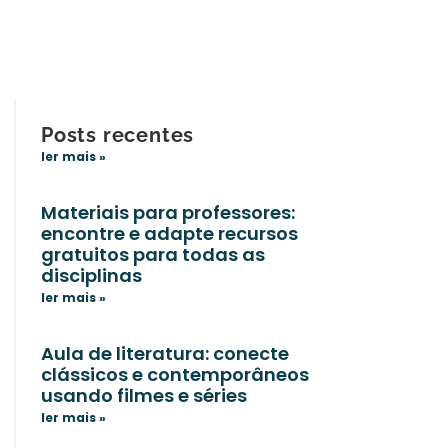
Posts recentes
ler mais »
Materiais para professores:
encontre e adapte recursos
gratuitos para todas as
disciplinas
ler mais »
Aula de literatura: conecte
clássicos e contemporâneos
usando filmes e séries
ler mais »