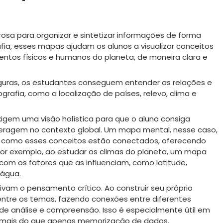
a para organizar e sintetizar informações de forma
ia, esses mapas ajudam os alunos a visualizar conceitos
ntos físicos e humanos do planeta, de maneira clara e
guras, os estudantes conseguem entender as relações e
rafia, como a localização de países, relevo, clima e
exigem uma visão holística para que o aluno consiga
teragem no contexto global. Um mapa mental, nesse caso,
 como esses conceitos estão conectados, oferecendo
 Por exemplo, ao estudar os climas do planeta, um mapa
 com os fatores que as influenciam, como latitude,
 água.
am o pensamento crítico. Ao construir seu próprio
 entre os temas, fazendo conexões entre diferentes
de análise e compreensão. Isso é especialmente útil em
e mais do que apenas memorização de dados.