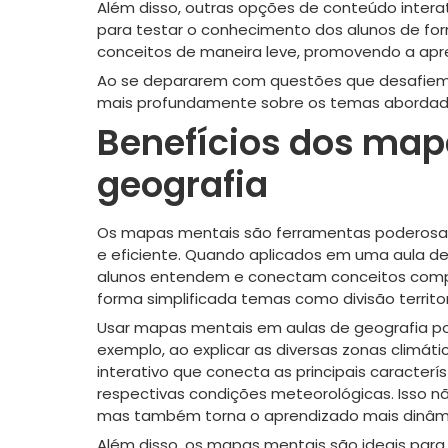
Além disso, outras opções de conteúdo intera
para testar o conhecimento dos alunos de for
conceitos de maneira leve, promovendo a apr
Ao se depararem com questões que desafiem s
mais profundamente sobre os temas abordados
Benefícios dos map
geografia
Os mapas mentais são ferramentas poderosas p
e eficiente. Quando aplicados em uma aula d
alunos entendem e conectam conceitos compl
forma simplificada temas como divisão territori
Usar mapas mentais em aulas de geografia pod
exemplo, ao explicar as diversas zonas climát
interativo que conecta as principais caracter
respectivas condições meteorológicas. Isso nã
mas também torna o aprendizado mais dinâ
Além disso, os mapas mentais são ideais para 