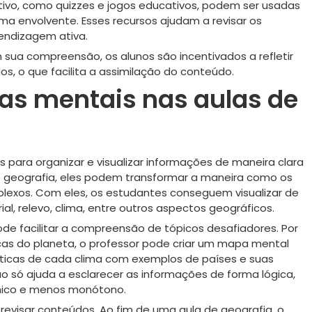
tivo, como quizzes e jogos educativos, podem ser usadas
ma envolvente. Esses recursos ajudam a revisar os
endizagem ativa.
ua compreensão, os alunos são incentivados a refletir
, o que facilita a assimilação do conteúdo.
as mentais nas aulas de
ara organizar e visualizar informações de maneira clara
e geografia, eles podem transformar a maneira como os
exos. Com eles, os estudantes conseguem visualizar de
al, relevo, clima, entre outros aspectos geográficos.
e facilitar a compreensão de tópicos desafiadores. Por
icas do planeta, o professor pode criar um mapa mental
ísticas de cada clima com exemplos de países e suas
o só ajuda a esclarecer as informações de forma lógica,
mico e menos monótono.
revisar conteúdos. Ao fim de uma aula de geografia, o