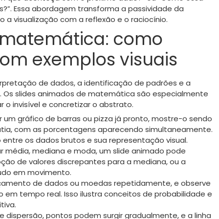
os?”. Essa abordagem transforma a passividade da
a visualização com a reflexão e o raciocínio.
e matemática: como
 com exemplos visuais
terpretação de dados, a identificação de padrões e a
 Os slides animados de matemática são especialmente
o invisível e concretizar o abstrato.
 um gráfico de barras ou pizza já pronto, mostre-o sendo
r fatia, com as porcentagens aparecendo simultaneamente.
o entre os dados brutos e sua representação visual.
car média, mediana e moda, um slide animado pode
ção de valores discrepantes para a mediana, ou a
tudo em movimento.
 lançamento de dados ou moedas repetidamente, e observe
o em tempo real. Isso ilustra conceitos de probabilidade e
tiva.
e dispersão, pontos podem surgir gradualmente, e a linha