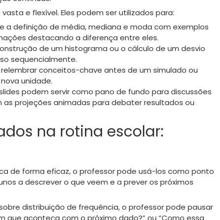
asta e flexível. Eles podem ser utilizados para:
te a definição de média, mediana e moda com exemplos
ações destacando a diferença entre eles.
construção de um histograma ou o cálculo de um desvio
sso sequencialmente.
ra relembrar conceitos-chave antes de um simulado ou
 nova unidade.
 slides podem servir como pano de fundo para discussões
 as projeções animadas para debater resultados ou
dos na rotina escolar:
ca de forma eficaz, o professor pode usá-los como ponto
lunos a descrever o que veem e a prever os próximos
obre distribuição de frequência, o professor pode pausar
am que aconteça com o próximo dado?” ou “Como essa