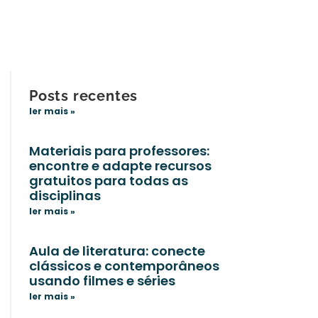
Posts recentes
ler mais »
Materiais para professores:
encontre e adapte recursos
gratuitos para todas as
disciplinas
ler mais »
Aula de literatura: conecte
clássicos e contemporâneos
usando filmes e séries
ler mais »