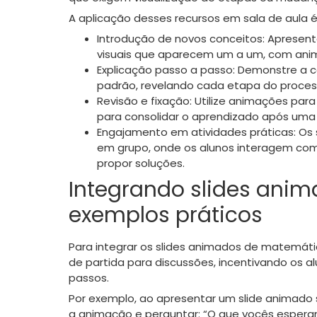
A aplicação desses recursos em sala de aula é v
Introdução de novos conceitos: Apresen
visuais que aparecem um a um, com anim
Explicação passo a passo: Demonstre a 
padrão, revelando cada etapa do proce
Revisão e fixação: Utilize animações pa
para consolidar o aprendizado após uma
Engajamento em atividades práticas: Os
em grupo, onde os alunos interagem com
propor soluções.
Integrando slides anima
exemplos práticos
Para integrar os slides animados de matemáti
de partida para discussões, incentivando os a
passos.
Por exemplo, ao apresentar um slide animado s
a animação e perguntar: “O que vocês esper