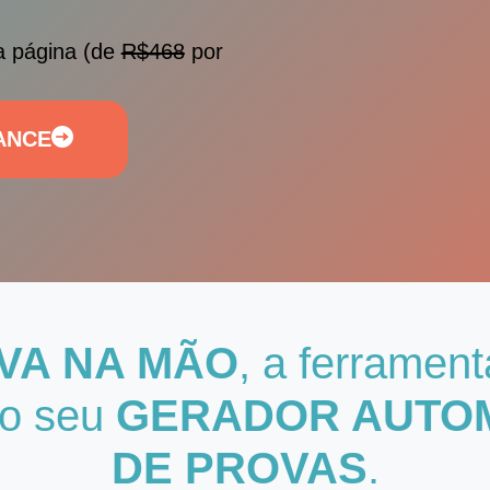
a página (de
R$468
por
ANCE
VA NA MÃO
, a ferramen
 o seu
GERADOR AUTO
DE PROVAS
.