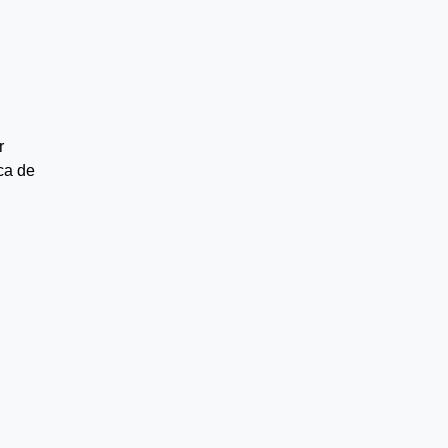
r
ca de