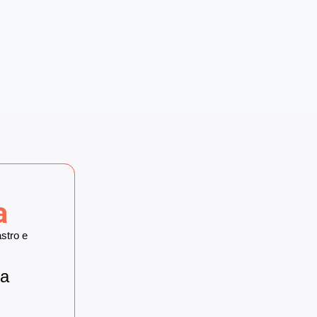
a
stro e
ta