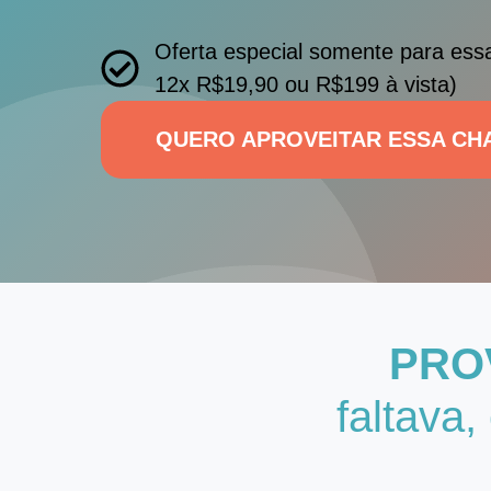
Oferta especial somente para ess
12x R$19,90 ou R$199 à vista)
QUERO APROVEITAR ESSA CH
PRO
faltava,