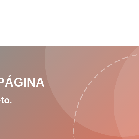
PÁGINA
to.