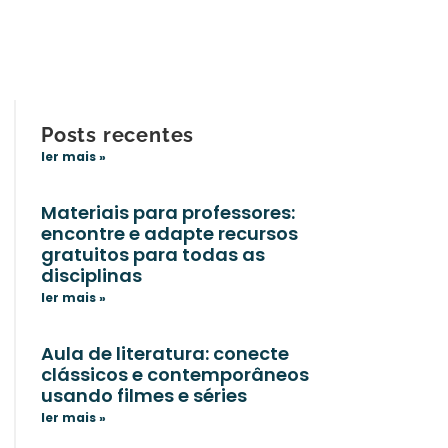
Posts recentes
ler mais »
Materiais para professores:
encontre e adapte recursos
gratuitos para todas as
disciplinas
ler mais »
Aula de literatura: conecte
clássicos e contemporâneos
usando filmes e séries
ler mais »