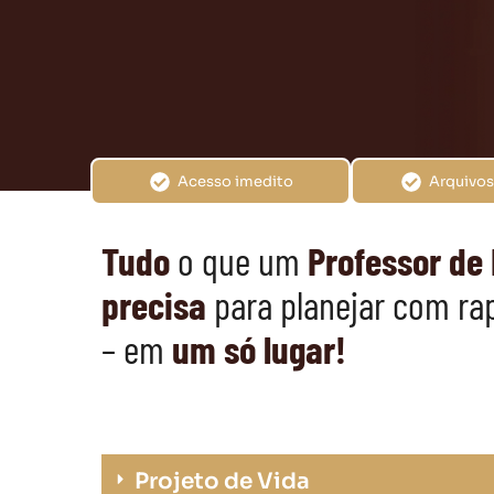
Acesso imedito
Arquivos
Tudo
o que um
Professor de 
precisa
para planejar com rap
– em
um só lugar!
Projeto de Vida