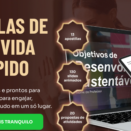
LAS DE
 VIDA
PIDO
e prontos para
para engajar,
udo em um só lugar.
IS TRANQUILO